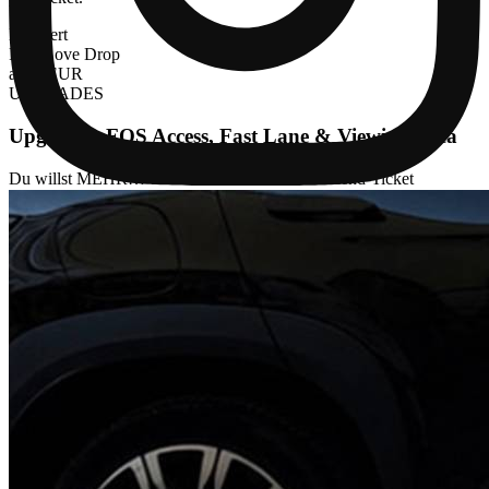
Limitiert
First Love Drop
ab
95 EUR
UPGRADES
Upgrades, FOS Access, Fast Lane & Viewing Area
Du willst MEHR… und dein bestehendes Weekend-Ticket
upgraden? Dann bist du hier genau richtig! Sichere dir Upgrades,
Zugang zum Front-Of Stage Bereich, Fast Lane, Check-In at Home
Ticket uvm!
ab
17 EUR